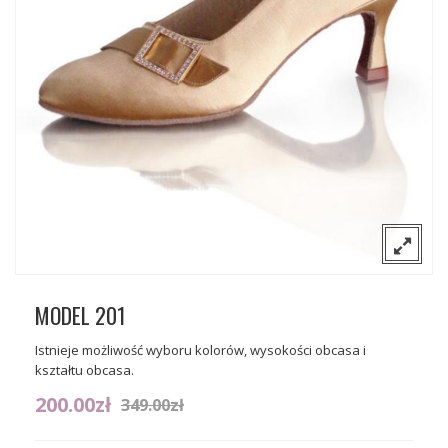
O nas
Sceniczne
Kontakt
Tango
Gdzie można kupić nasze buty?
Flamenco
Wizytowe
MODEL 201
Istnieje możliwość wyboru kolorów, wysokości obcasa i
kształtu obcasa.
200.00
zł
349.00
zł