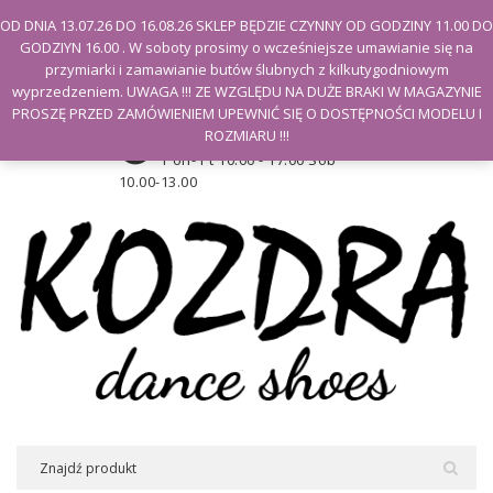
Witamy na stronie Kozdra
OD DNIA 13.07.26 DO 16.08.26 SKLEP BĘDZIE CZYNNY OD GODZINY 11.00 DO
GODZIYN 16.00 . W soboty prosimy o wcześniejsze umawianie się na
Moje konto
przymiarki i zamawianie butów ślubnych z kilkutygodniowym
wyprzedzeniem. UWAGA !!! ZE WZGLĘDU NA DUŻE BRAKI W MAGAZYNIE
PROSZĘ PRZED ZAMÓWIENIEM UPEWNIĆ SIĘ O DOSTĘPNOŚCI MODELU I
Godziny otwarcia sklepu
ROZMIARU !!!
Pon- Pt 10.00 - 17.00 Sob
10.00-13.00