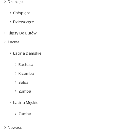
Dziecięce
O nas
Sceniczne
Chłopięce
Dziewczęce
Kontakt
Tango
Gdzie można kupić nasze buty?
Klipsy Do Butów
Flamenco
Łacina
Wizytowe
Łacina Damskie
Bachata
Kizomba
Salsa
Zumba
Łacina Męskie
Zumba
Nowości