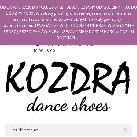
Witamy na stronie Kozdra
OD DNIA 13.07.26 DO 16.08.26 SKLEP BĘDZIE CZYNNY OD GODZINY 11.00 DO
GODZIYN 16.00 . W soboty prosimy o wcześniejsze umawianie się na
Moje konto
przymiarki i zamawianie butów ślubnych z kilkutygodniowym
wyprzedzeniem. UWAGA !!! ZE WZGLĘDU NA DUŻE BRAKI W MAGAZYNIE
PROSZĘ PRZED ZAMÓWIENIEM UPEWNIĆ SIĘ O DOSTĘPNOŚCI MODELU I
Godziny otwarcia sklepu
ROZMIARU !!!
Pon- Pt 10.00 - 17.00 Sob
10.00-13.00