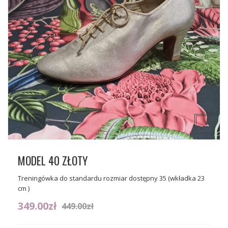
O nas
Sceniczne
Kontakt
Tango
Gdzie można kupić nasze buty?
Flamenco
Wizytowe
MODEL 40 ZŁOTY
Treningówka do standardu rozmiar dostępny 35 (wkładka 23
cm )
349.00
zł
449.00
zł