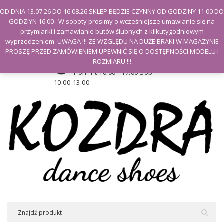
Witamy na stronie Kozdra
OD DNIA 13.07.26 DO 16.08.26 SKLEP BĘDZIE CZYNNY OD GODZINY 11.00 DO
GODZIYN 16.00 . W soboty prosimy o wcześniejsze umawianie się na
Moje konto
przymiarki i zamawianie butów ślubnych z kilkutygodniowym
wyprzedzeniem. UWAGA !!! ZE WZGLĘDU NA DUŻE BRAKI W MAGAZYNIE
PROSZĘ PRZED ZAMÓWIENIEM UPEWNIĆ SIĘ O DOSTĘPNOŚCI MODELU I
Godziny otwarcia sklepu
ROZMIARU !!!
Pon- Pt 10.00 - 17.00 Sob
10.00-13.00