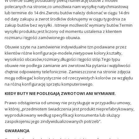
W ofercie stałej posiadamy pełną numerację butów z modeli
polecanych na stronie,co umożliwia nam wysyłkę natychmiastową
O nas
Sceniczne
lub terminie do 14 dni.Zwrotu butów należy dokonać w ciągu 14 dni
od daty zakupu a zwrot środków doknujemy w ciągu tygodnia za
Kontakt
Tango
Gdzie można kupić nasze buty?
zakup butów bez wysyłki . Istnieje możliwość wymiany butów.Termin
wysyłki produktu jest liczony od momentu ustalenia z klientem
Flamenco
rozmiaru i tęgości zamówionego obuwia.
Obuwie szyte na zamówienie indywidualne tzn.podawane przez
Wizytowe
klientów różne konfiguracje-modele,nietypowe kolory,kształty,
wysokości obcasów,rozmiary,długości i tęgości stóp.Tego typu
obuwie nie podlega zamianie ani zwrotowi.Na pytania i wątpliwości
chętnie odpowiemy telefonicznie. Zamieszczone na stronie zdjęcia
mogą odbiegać kolorystycznie od rzeczywistych kolorów ze względu
na różną konfigurację sprzętu komputerowego.
KIEDY BUTY NIE PODLEGAJĄ ZWROTOWI ANI WYMIANIE.
Prawo odstąpienia od umowy nie przysługuje w przypadku umowy,
w której „przedmiotem świadczenia jest produkt nieprefabrykowany,
wyprodukowany według specyfikacji konsumenta lub służący
zaspokojeniu jego zindywidualizowanych potrzeb”.
GWARANCJA