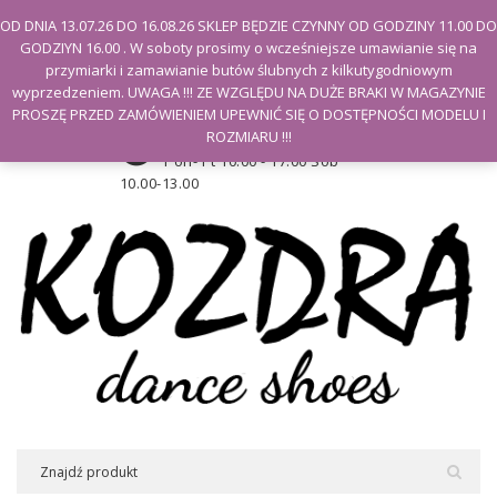
Witamy na stronie Kozdra
OD DNIA 13.07.26 DO 16.08.26 SKLEP BĘDZIE CZYNNY OD GODZINY 11.00 DO
GODZIYN 16.00 . W soboty prosimy o wcześniejsze umawianie się na
Moje konto
przymiarki i zamawianie butów ślubnych z kilkutygodniowym
wyprzedzeniem. UWAGA !!! ZE WZGLĘDU NA DUŻE BRAKI W MAGAZYNIE
PROSZĘ PRZED ZAMÓWIENIEM UPEWNIĆ SIĘ O DOSTĘPNOŚCI MODELU I
Godziny otwarcia sklepu
ROZMIARU !!!
Pon- Pt 10.00 - 17.00 Sob
10.00-13.00