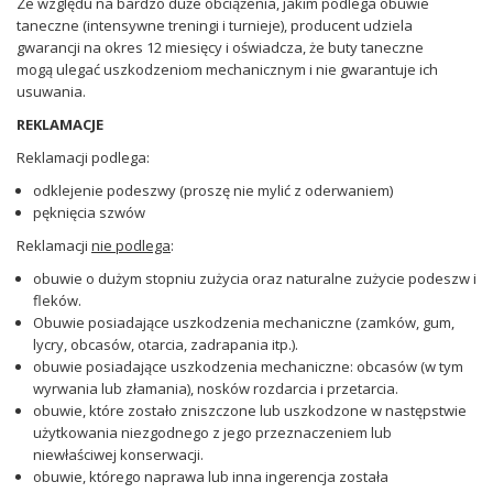
Ze względu na bardzo duże obciążenia, jakim podlega obuwie
taneczne (intensywne treningi i turnieje), producent udziela
gwarancji na okres 12 miesięcy i oświadcza, że buty taneczne
mogą ulegać uszkodzeniom mechanicznym i nie gwarantuje ich
usuwania.
REKLAMACJE
Reklamacji podlega:
odklejenie podeszwy (proszę nie mylić z oderwaniem)
pęknięcia szwów
Reklamacji
nie podlega
:
obuwie o dużym stopniu zużycia oraz naturalne zużycie podeszw i
fleków.
Obuwie posiadające uszkodzenia mechaniczne (zamków, gum,
lycry, obcasów, otarcia, zadrapania itp.).
obuwie posiadające uszkodzenia mechaniczne: obcasów (w tym
wyrwania lub złamania), nosków rozdarcia i przetarcia.
obuwie, które zostało zniszczone lub uszkodzone w następstwie
użytkowania niezgodnego z jego przeznaczeniem lub
niewłaściwej konserwacji.
obuwie, którego naprawa lub inna ingerencja została