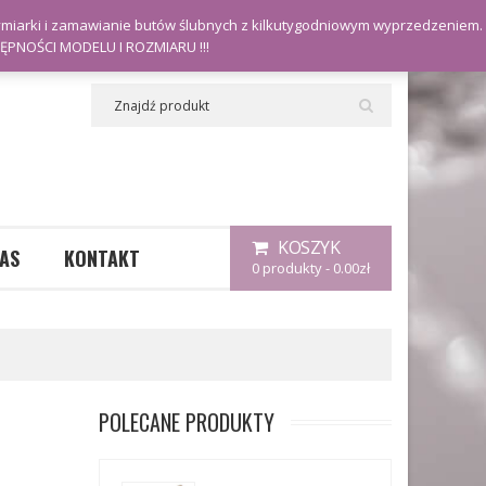
Moje konto
ymiarki i zamawianie butów ślubnych z kilkutygodniowym wyprzedzeniem.
PNOŚCI MODELU I ROZMIARU !!!
KOSZYK
AS
KONTAKT
0 produkty
-
0.00
zł
Nie posiadasz żadnych produktów w koszuku.
0.00
ZŁ
SUMA:
POLECANE PRODUKTY