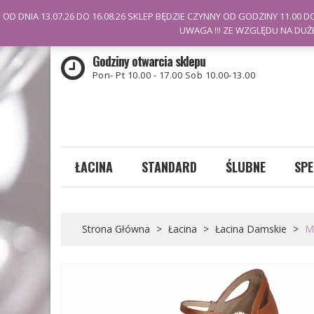
Witamy na stronie Kozdra
OD DNIA 13.07.26 DO 16.08.26 SKLEP BĘDZIE CZYNNY OD GODZINY 11.00 DO
UWAGA !!! ZE WZGLĘDU NA DUŻ
Godziny otwarcia sklepu
Pon- Pt 10.00 - 17.00 Sob 10.00-13.00
ŁACINA
STANDARD
ŚLUBNE
SPE
Buty męskie
Buty damskie
Buty męskie
Buty damskie
Strona Główna
>
Łacina
>
Łacina Damskie
>
Mo