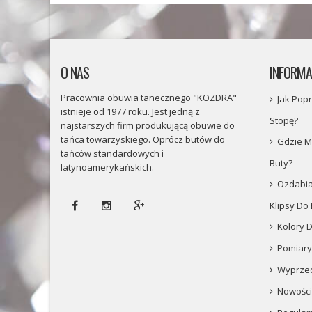
O NAS
INFORMA
Pracownia obuwia tanecznego "KOZDRA"
Jak Pop
istnieje od 1977 roku. Jest jedną z
Stopę?
najstarszych firm produkującą obuwie do
tańca towarzyskiego. Oprócz butów do
Gdzie M
tańców standardowych i
Buty?
latynoamerykańskich.
Ozdabia
Klipsy Do
Kolory 
Pomiary
Wyprze
Nowości