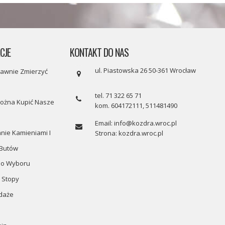
CJE
KONTAKT DO NAS
ul. Piastowska 26 50-361 Wrocław
rawnie Zmierzyć
tel. 71 322 65 71
ożna Kupić Nasze
kom. 604172111, 511481490
Email: info@kozdra.wroc.pl
nie Kamieniami I
Strona: kozdra.wroc.pl
 Butów
Do Wyboru
 Stopy
daże