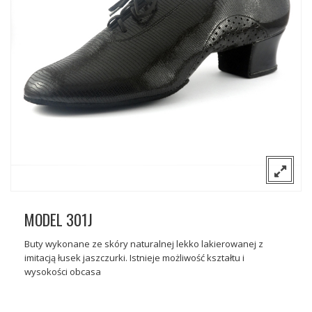
O nas
Sceniczne
Kontakt
Tango
Gdzie można kupić nasze buty?
Flamenco
Wizytowe
MODEL 301J
Buty wykonane ze skóry naturalnej lekko lakierowanej z
imitacją łusek jaszczurki. Istnieje możliwość kształtu i
wysokości obcasa