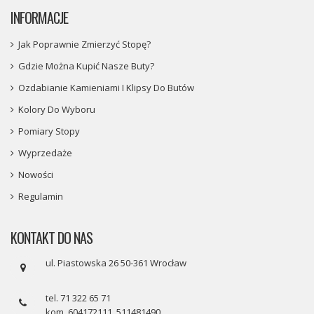
INFORMACJE
Jak Poprawnie Zmierzyć Stopę?
Gdzie Można Kupić Nasze Buty?
Ozdabianie Kamieniami I Klipsy Do Butów
Kolory Do Wyboru
Pomiary Stopy
Wyprzedaże
Nowości
Regulamin
KONTAKT DO NAS
ul. Piastowska 26 50-361 Wrocław
tel. 71 322 65 71
kom. 604172111, 511481490