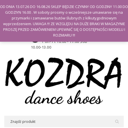
Witamy na stronie Kozdra
OD DNIA 13.07.26 DO 16.08.26 SKLEP BĘDZIE CZYNNY OD GODZINY 11.00 DO
GODZIYN 16.00 . W soboty prosimy o wcześniejsze umawianie się na
Moje konto
przymiarki i zamawianie butów ślubnych z kilkutygodniowym
wyprzedzeniem. UWAGA !!! ZE WZGLĘDU NA DUŻE BRAKI W MAGAZYNIE
PROSZĘ PRZED ZAMÓWIENIEM UPEWNIĆ SIĘ O DOSTĘPNOŚCI MODELU I
Godziny otwarcia sklepu
ROZMIARU !!!
Pon- Pt 10.00 - 17.00 Sob
10.00-13.00