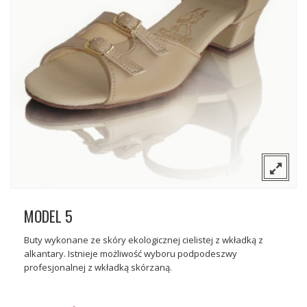
O nas
Sceniczne
Kontakt
Tango
Gdzie można kupić nasze buty?
Flamenco
Wizytowe
MODEL 5
Buty wykonane ze skóry ekologicznej cielistej z wkładką z
alkantary. Istnieje możliwość wyboru podpodeszwy
profesjonalnej z wkładką skórzaną.