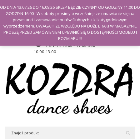
Witamy na stronie Kozdra
OD DNIA 13.07.26 DO 16.08.26 SKLEP BĘDZIE CZYNNY OD GODZINY 11.00 DO
GODZIYN 16.00 . W soboty prosimy o wcześniejsze umawianie się na
Moje konto
przymiarki i zamawianie butów ślubnych z kilkutygodniowym
wyprzedzeniem. UWAGA !!! ZE WZGLĘDU NA DUŻE BRAKI W MAGAZYNIE
PROSZĘ PRZED ZAMÓWIENIEM UPEWNIĆ SIĘ O DOSTĘPNOŚCI MODELU I
Godziny otwarcia sklepu
ROZMIARU !!!
Pon- Pt 10.00 - 17.00 Sob
10.00-13.00