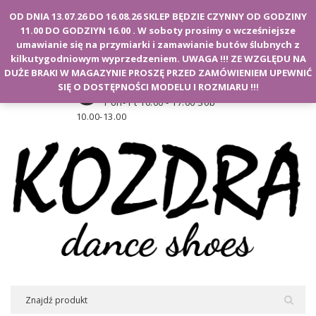
Witamy na stronie Kozdra
OD DNIA 13.07.26 DO 16.08.26 SKLEP BĘDZIE CZYNNY OD GODZINY
11.00 DO GODZIYN 16.00 . W soboty prosimy o wcześniejsze
Moje konto
umawianie się na przymiarki i zamawianie butów ślubnych z
kilkutygodniowym wyprzedzeniem. UWAGA !!! ZE WZGLĘDU NA
DUŻE BRAKI W MAGAZYNIE PROSZĘ PRZED ZAMÓWIENIEM UPEWNIĆ
Godziny otwarcia sklepu
SIĘ O DOSTĘPNOŚCI MODELU I ROZMIARU !!!
Pon- Pt 10.00 - 17.00 Sob
10.00-13.00