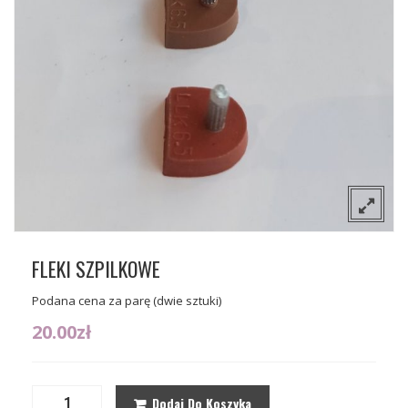
O nas
Sceniczne
Kontakt
Tango
Gdzie można kupić nasze buty?
Flamenco
Wizytowe
FLEKI SZPILKOWE
Podana cena za parę (dwie sztuki)
20.00
zł
Dodaj Do Koszyka