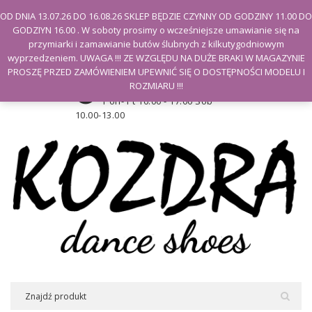
Witamy na stronie Kozdra
OD DNIA 13.07.26 DO 16.08.26 SKLEP BĘDZIE CZYNNY OD GODZINY 11.00 DO
GODZIYN 16.00 . W soboty prosimy o wcześniejsze umawianie się na
Moje konto
przymiarki i zamawianie butów ślubnych z kilkutygodniowym
wyprzedzeniem. UWAGA !!! ZE WZGLĘDU NA DUŻE BRAKI W MAGAZYNIE
PROSZĘ PRZED ZAMÓWIENIEM UPEWNIĆ SIĘ O DOSTĘPNOŚCI MODELU I
Godziny otwarcia sklepu
ROZMIARU !!!
Pon- Pt 10.00 - 17.00 Sob
10.00-13.00