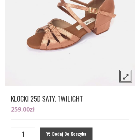
O nas
Sceniczne
Kontakt
Tango
Gdzie można kupić nasze buty?
Flamenco
Wizytowe
KLOCKI 25D SATY. TWILIGHT
259.00
zł
Dodaj Do Koszyka