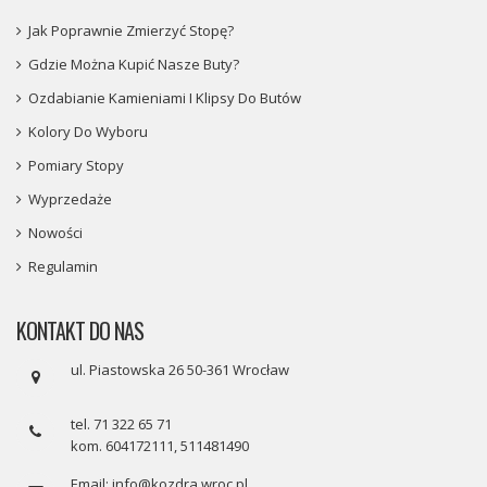
Jak Poprawnie Zmierzyć Stopę?
Gdzie Można Kupić Nasze Buty?
Ozdabianie Kamieniami I Klipsy Do Butów
Kolory Do Wyboru
Pomiary Stopy
Wyprzedaże
Nowości
Regulamin
KONTAKT DO NAS
ul. Piastowska 26 50-361 Wrocław
tel. 71 322 65 71
kom. 604172111, 511481490
Email: info@kozdra.wroc.pl