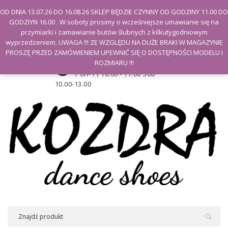
Witamy na stronie Kozdra
OD DNIA 13.07.26 DO 16.08.26 SKLEP BĘDZIE CZYNNY OD GODZINY 11.00 DO
GODZIYN 16.00 . W soboty prosimy o wcześniejsze umawianie się na
Moje konto
przymiarki i zamawianie butów ślubnych z kilkutygodniowym
wyprzedzeniem. UWAGA !!! ZE WZGLĘDU NA DUŻE BRAKI W MAGAZYNIE
PROSZĘ PRZED ZAMÓWIENIEM UPEWNIĆ SIĘ O DOSTĘPNOŚCI MODELU I
Godziny otwarcia sklepu
ROZMIARU !!!
Pon- Pt 10.00 - 17.00 Sob
10.00-13.00