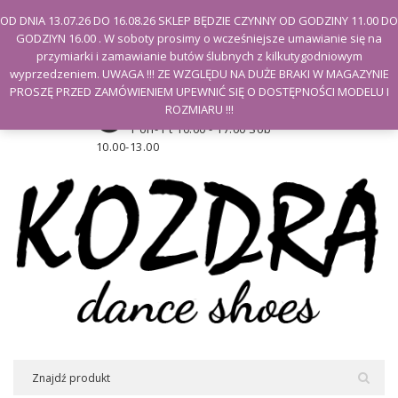
Witamy na stronie Kozdra
OD DNIA 13.07.26 DO 16.08.26 SKLEP BĘDZIE CZYNNY OD GODZINY 11.00 DO
GODZIYN 16.00 . W soboty prosimy o wcześniejsze umawianie się na
Moje konto
przymiarki i zamawianie butów ślubnych z kilkutygodniowym
wyprzedzeniem. UWAGA !!! ZE WZGLĘDU NA DUŻE BRAKI W MAGAZYNIE
PROSZĘ PRZED ZAMÓWIENIEM UPEWNIĆ SIĘ O DOSTĘPNOŚCI MODELU I
Godziny otwarcia sklepu
ROZMIARU !!!
Pon- Pt 10.00 - 17.00 Sob
10.00-13.00