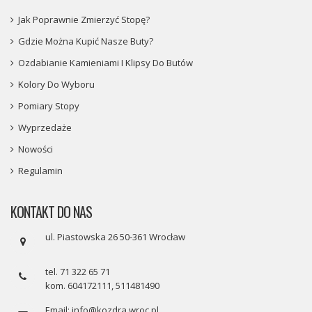
Jak Poprawnie Zmierzyć Stopę?
Gdzie Można Kupić Nasze Buty?
Ozdabianie Kamieniami I Klipsy Do Butów
Kolory Do Wyboru
Pomiary Stopy
Wyprzedaże
Nowości
Regulamin
KONTAKT DO NAS
ul. Piastowska 26 50-361 Wrocław
tel. 71 322 65 71
kom. 604172111, 511481490
Email: info@kozdra.wroc.pl