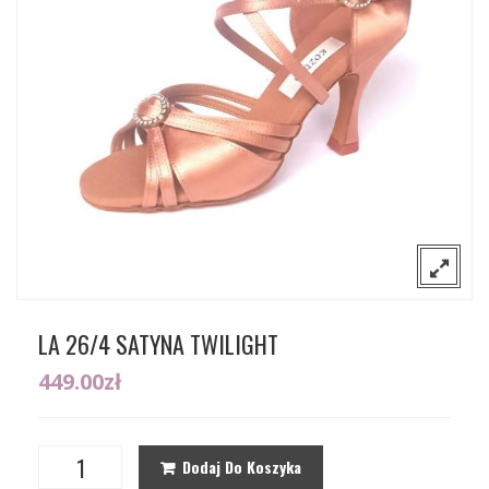
O nas
Sceniczne
Kontakt
Tango
Gdzie można kupić nasze buty?
Flamenco
Wizytowe
LA 26/4 SATYNA TWILIGHT
449.00
zł
Dodaj Do Koszyka