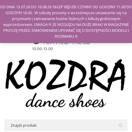
Witamy na stronie Kozdra
OD DNIA 13.07.26 DO 16.08.26 SKLEP BĘDZIE CZYNNY OD GODZINY 11.00 DO
GODZIYN 16.00 . W soboty prosimy o wcześniejsze umawianie się na
Moje konto
przymiarki i zamawianie butów ślubnych z kilkutygodniowym
wyprzedzeniem. UWAGA !!! ZE WZGLĘDU NA DUŻE BRAKI W MAGAZYNIE
PROSZĘ PRZED ZAMÓWIENIEM UPEWNIĆ SIĘ O DOSTĘPNOŚCI MODELU I
Godziny otwarcia sklepu
ROZMIARU !!!
Pon- Pt 10.00 - 17.00 Sob
10.00-13.00