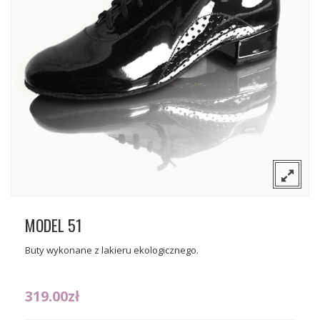
O nas
Sceniczne
Kontakt
Tango
Gdzie można kupić nasze buty?
Flamenco
Wizytowe
MODEL 51
Buty wykonane z lakieru ekologicznego.
319.00
zł