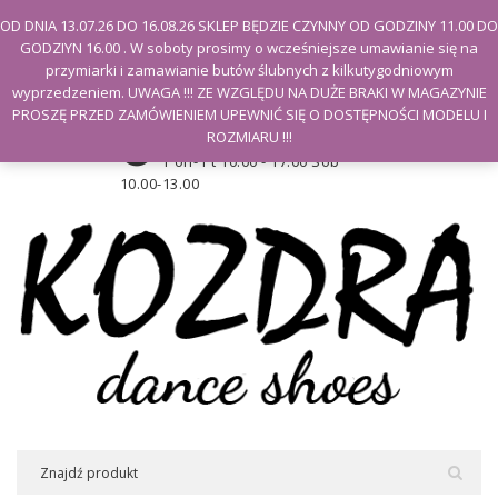
Witamy na stronie Kozdra
OD DNIA 13.07.26 DO 16.08.26 SKLEP BĘDZIE CZYNNY OD GODZINY 11.00 DO
GODZIYN 16.00 . W soboty prosimy o wcześniejsze umawianie się na
Moje konto
przymiarki i zamawianie butów ślubnych z kilkutygodniowym
wyprzedzeniem. UWAGA !!! ZE WZGLĘDU NA DUŻE BRAKI W MAGAZYNIE
PROSZĘ PRZED ZAMÓWIENIEM UPEWNIĆ SIĘ O DOSTĘPNOŚCI MODELU I
Godziny otwarcia sklepu
ROZMIARU !!!
Pon- Pt 10.00 - 17.00 Sob
10.00-13.00