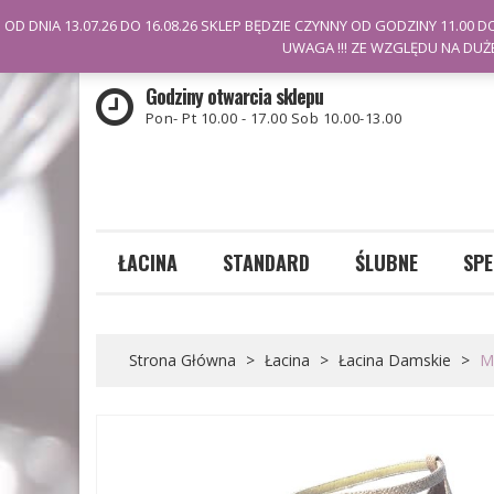
Witamy na stronie Kozdra
OD DNIA 13.07.26 DO 16.08.26 SKLEP BĘDZIE CZYNNY OD GODZINY 11.00 DO
UWAGA !!! ZE WZGLĘDU NA DUŻ
Godziny otwarcia sklepu
Pon- Pt 10.00 - 17.00 Sob 10.00-13.00
ŁACINA
STANDARD
ŚLUBNE
SPE
Buty męskie
Buty damskie
Buty męskie
Buty damskie
Strona Główna
>
Łacina
>
Łacina Damskie
>
Mo