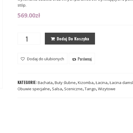
stóp.
569.00
zł
Dodaj Do Koszyka
Porównaj
Dodaj do ulubionych
KATEGORIE:
,
,
,
,
Bachata
Buty ślubne
Kizomba
Łacina
Łacina dams
,
,
,
,
Obuwie specjalne
Salsa
Sceniczne
Tango
Wizytowe