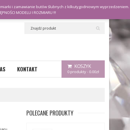
Moje konto
ymiarki i zamawianie butów ślubnych z kilkutygodniowym wyprzedzeniem.
PNOŚCI MODELU I ROZMIARU !!!
KOSZYK
AS
KONTAKT
0 produkty
-
0.00
zł
Nie posiadasz żadnych produktów w koszuku.
0.00
ZŁ
SUMA:
POLECANE PRODUKTY
iaru