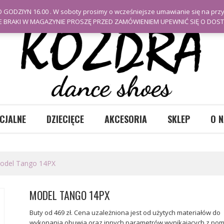
 GODZIYN 16.00 . W soboty prosimy o wcześniejsze umawianie się na prz
E BRAKI W MAGAZYNIE PROSZĘ PRZED ZAMÓWIENIEM UPEWNIĆ SIĘ O DOSTĘ
CJALNE
DZIECIĘCE
AKCESORIA
SKLEP
O N
del Tango 14PX
MODEL TANGO 14PX
Buty od 469 zł. Cena uzależniona jest od użytych materiałów do
wykonania obuwia oraz innych parametrów wynikających z pom