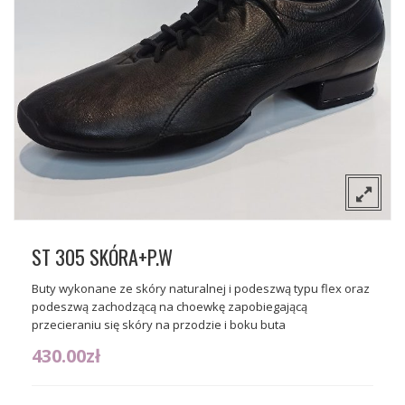
O nas
Sceniczne
Kontakt
Tango
Gdzie można kupić nasze buty?
Flamenco
Wizytowe
ST 305 SKÓRA+P.W
Buty wykonane ze skóry naturalnej i podeszwą typu flex oraz
podeszwą zachodzącą na choewkę zapobiegającą
przecieraniu się skóry na przodzie i boku buta
430.00
zł