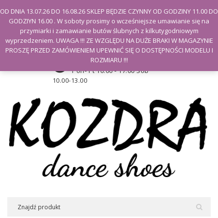
Witamy na stronie Kozdra
OD DNIA 13.07.26 DO 16.08.26 SKLEP BĘDZIE CZYNNY OD GODZINY 11.00 DO
GODZIYN 16.00 . W soboty prosimy o wcześniejsze umawianie się na
Moje konto
przymiarki i zamawianie butów ślubnych z kilkutygodniowym
wyprzedzeniem. UWAGA !!! ZE WZGLĘDU NA DUŻE BRAKI W MAGAZYNIE
PROSZĘ PRZED ZAMÓWIENIEM UPEWNIĆ SIĘ O DOSTĘPNOŚCI MODELU I
Godziny otwarcia sklepu
ROZMIARU !!!
Pon- Pt 10.00 - 17.00 Sob
10.00-13.00