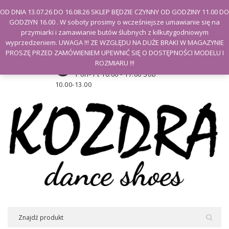
Witamy na stronie Kozdra
OD DNIA 13.07.26 DO 16.08.26 SKLEP BĘDZIE CZYNNY OD GODZINY 11.00 DO
GODZIYN 16.00 . W soboty prosimy o wcześniejsze umawianie się na
Moje konto
przymiarki i zamawianie butów ślubnych z kilkutygodniowym
wyprzedzeniem. UWAGA !!! ZE WZGLĘDU NA DUŻE BRAKI W MAGAZYNIE
PROSZĘ PRZED ZAMÓWIENIEM UPEWNIĆ SIĘ O DOSTĘPNOŚCI MODELU I
Godziny otwarcia sklepu
ROZMIARU !!!
Pon- Pt 10.00 - 17.00 Sob
10.00-13.00