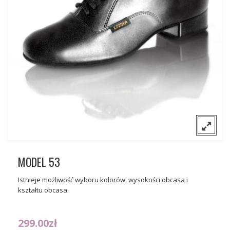
O nas
Sceniczne
Kontakt
Tango
Gdzie można kupić nasze buty?
Flamenco
Wizytowe
MODEL 53
Istnieje możliwość wyboru kolorów, wysokości obcasa i
kształtu obcasa.
299.00
zł